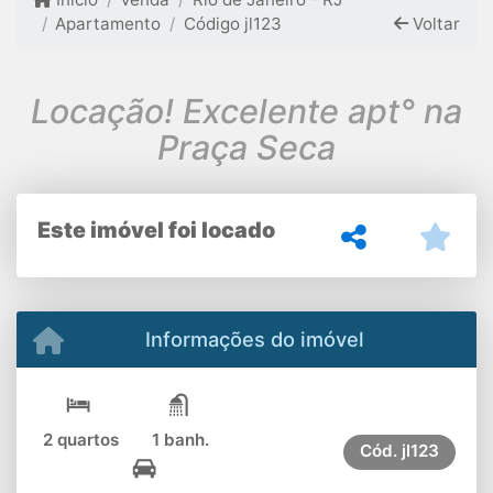
Apartamento
Código jl123
Voltar
Locação! Excelente apt° na
Praça Seca
Este imóvel foi locado
Informações do imóvel
2 quartos
1 banh.
Cód.
jl123