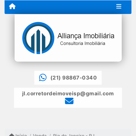
(21) 98867-0340
jl.corretordeimoveisp@gmail.com
Início
Venda
Rio de Janeiro - RJ